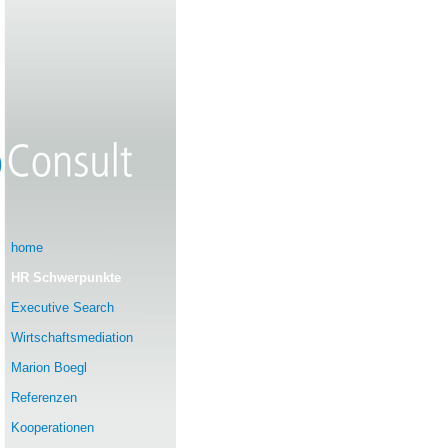
home
HR Schwerpunkte
Executive Search
Wirtschaftsmediation
Marion Boegl
Referenzen
Kooperationen