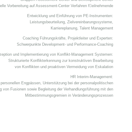
uelle Vorbereitung auf Assessment-Center Verfahren f𲠔eilnehmende
Entwicklung und Einführung von PE-Instrumenten:
Leistungsbeurteilung, Zielvereinbarungssysteme,
Karriereplanung, Talent Management
Coaching Führungskräfte, Projektleiter und Experten:
Schwerpunkte Development- und Performance-Coaching
zeption und Implementierung von Konflikt-Management Systemen:
Strukturierte Konflikterkennung zur konstruktiven Bearbeitung
von Konflikten und proaktiven Vermeidung von Eskalation
HR Interim-Management:
ersonellen Engpässen, Unterstützung bei der personalpolitischen
 von Fusionen sowie Begleitung der Verhandlungsführung mit den
Mitbestimmungsgremien in Veränderungsprozessen
Marion Bögl, Marion Bögel, Marion Boegl, Marion Boegel